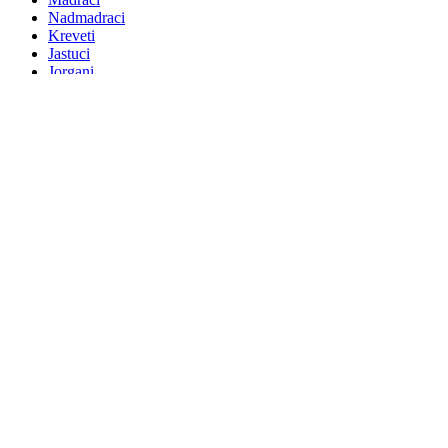
Nadmadraci
Kreveti
Jastuci
Jorgani
Dječji svijet
Posteljine
Latoflex podnice