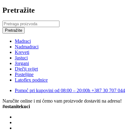
Pretražite
Madraci
Nadmadraci
Kreveti
Jastuci
Jorgani
Dječji svijet
Posteljine
Latoflex podnice
Pomoć pri kupovini od 08:00 – 20:00h
+387 30 707 044
Naručite online i mi ćemo vam proizvode dostaviti na adresu!
#ostanitekuci