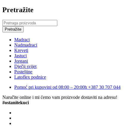
Pretražite
Madraci
Nadmadraci
Kreveti
Jastuci
Jorgani
Dječji svijet
Posteljine
Latoflex podnice
Pomoć pri kupovini od 08:00 – 20:00h
+387 30 707 044
Naručite online i mi ćemo vam proizvode dostaviti na adresu!
#ostanitekuci