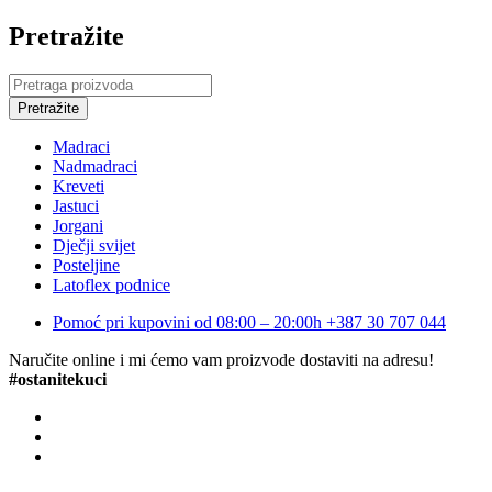
Pretražite
Madraci
Nadmadraci
Kreveti
Jastuci
Jorgani
Dječji svijet
Posteljine
Latoflex podnice
Pomoć pri kupovini od 08:00 – 20:00h
+387 30 707 044
Naručite online i mi ćemo vam proizvode dostaviti na adresu!
#ostanitekuci