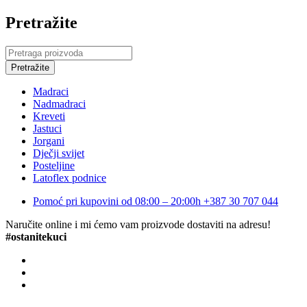
Pretražite
Madraci
Nadmadraci
Kreveti
Jastuci
Jorgani
Dječji svijet
Posteljine
Latoflex podnice
Pomoć pri kupovini od 08:00 – 20:00h
+387 30 707 044
Naručite online i mi ćemo vam proizvode dostaviti na adresu!
#ostanitekuci