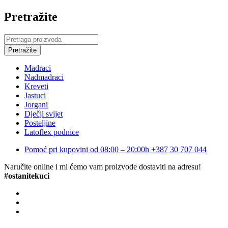
Pretražite
Madraci
Nadmadraci
Kreveti
Jastuci
Jorgani
Dječji svijet
Posteljine
Latoflex podnice
Pomoć pri kupovini od 08:00 – 20:00h
+387 30 707 044
Naručite online i mi ćemo vam proizvode dostaviti na adresu!
#ostanitekuci