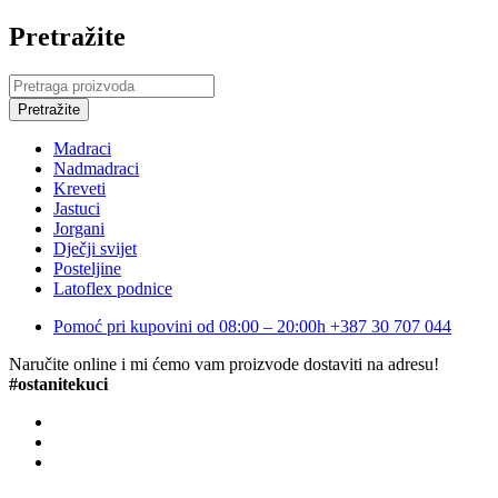
Pretražite
Madraci
Nadmadraci
Kreveti
Jastuci
Jorgani
Dječji svijet
Posteljine
Latoflex podnice
Pomoć pri kupovini od 08:00 – 20:00h
+387 30 707 044
Naručite online i mi ćemo vam proizvode dostaviti na adresu!
#ostanitekuci