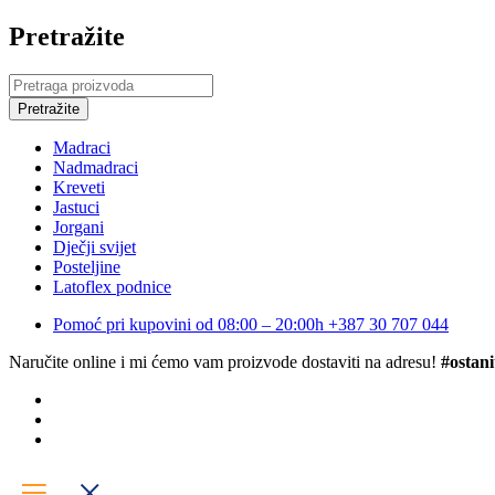
Pretražite
Madraci
Nadmadraci
Kreveti
Jastuci
Jorgani
Dječji svijet
Posteljine
Latoflex podnice
Pomoć pri kupovini od 08:00 – 20:00h
+387 30 707 044
Naručite online i mi ćemo vam proizvode dostaviti na adresu!
#ostani