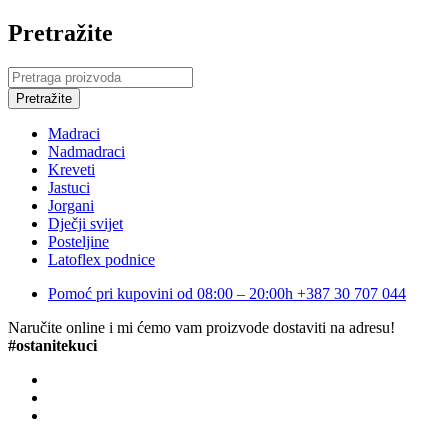
Pretražite
Madraci
Nadmadraci
Kreveti
Jastuci
Jorgani
Dječji svijet
Posteljine
Latoflex podnice
Pomoć pri kupovini od 08:00 – 20:00h
+387 30 707 044
Naručite online i mi ćemo vam proizvode dostaviti na adresu!
#ostanitekuci