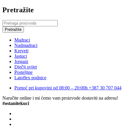
Pretražite
Madraci
Nadmadraci
Kreveti
Jastuci
Jorgani
Dječji svijet
Posteljine
Latoflex podnice
Pomoć pri kupovini od 08:00 – 20:00h
+387 30 707 044
Naručite online i mi ćemo vam proizvode dostaviti na adresu!
#ostanitekuci