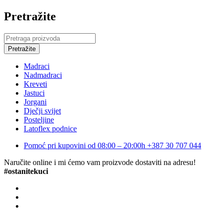
Pretražite
Madraci
Nadmadraci
Kreveti
Jastuci
Jorgani
Dječji svijet
Posteljine
Latoflex podnice
Pomoć pri kupovini od 08:00 – 20:00h
+387 30 707 044
Naručite online i mi ćemo vam proizvode dostaviti na adresu!
#ostanitekuci