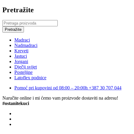
Pretražite
Madraci
Nadmadraci
Kreveti
Jastuci
Jorgani
Dječji svijet
Posteljine
Latoflex podnice
Pomoć pri kupovini od 08:00 – 20:00h
+387 30 707 044
Naručite online i mi ćemo vam proizvode dostaviti na adresu!
#ostanitekuci