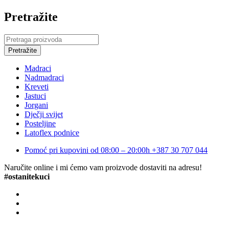
Pretražite
Madraci
Nadmadraci
Kreveti
Jastuci
Jorgani
Dječji svijet
Posteljine
Latoflex podnice
Pomoć pri kupovini od 08:00 – 20:00h
+387 30 707 044
Naručite online i mi ćemo vam proizvode dostaviti na adresu!
#ostanitekuci