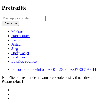
Pretražite
Madraci
Nadmadraci
Kreveti
Jastuci
Jorgani
Dječji svijet
Posteljine
Latoflex podnice
Pomoć pri kupovini od 08:00 – 20:00h
+387 30 707 044
Naručite online i mi ćemo vam proizvode dostaviti na adresu!
#ostanitekuci