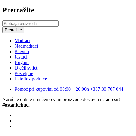
Pretražite
Madraci
Nadmadraci
Kreveti
Jastuci
Jorgani
Dječji svijet
Posteljine
Latoflex podnice
Pomoć pri kupovini od 08:00 – 20:00h
+387 30 707 044
Naručite online i mi ćemo vam proizvode dostaviti na adresu!
#ostanitekuci