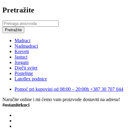
Pretražite
Madraci
Nadmadraci
Kreveti
Jastuci
Jorgani
Dječji svijet
Posteljine
Latoflex podnice
Pomoć pri kupovini od 08:00 – 20:00h
+387 30 707 044
Naručite online i mi ćemo vam proizvode dostaviti na adresu!
#ostanitekuci