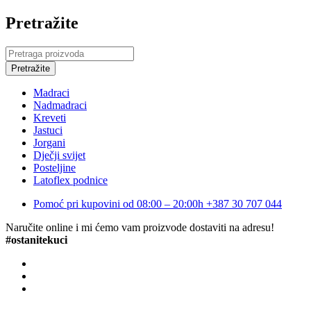
Pretražite
Madraci
Nadmadraci
Kreveti
Jastuci
Jorgani
Dječji svijet
Posteljine
Latoflex podnice
Pomoć pri kupovini od 08:00 – 20:00h
+387 30 707 044
Naručite online i mi ćemo vam proizvode dostaviti na adresu!
#ostanitekuci