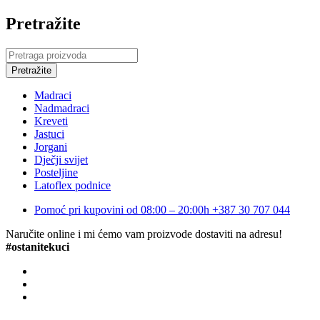
Pretražite
Madraci
Nadmadraci
Kreveti
Jastuci
Jorgani
Dječji svijet
Posteljine
Latoflex podnice
Pomoć pri kupovini od 08:00 – 20:00h
+387 30 707 044
Naručite online i mi ćemo vam proizvode dostaviti na adresu!
#ostanitekuci