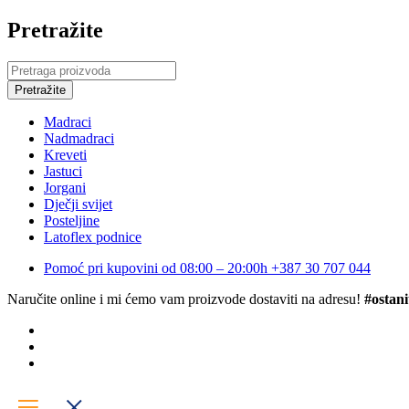
Pretražite
Madraci
Nadmadraci
Kreveti
Jastuci
Jorgani
Dječji svijet
Posteljine
Latoflex podnice
Pomoć pri kupovini od 08:00 – 20:00h
+387 30 707 044
Naručite online i mi ćemo vam proizvode dostaviti na adresu!
#ostani