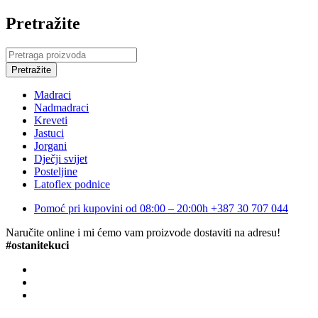
Pretražite
Madraci
Nadmadraci
Kreveti
Jastuci
Jorgani
Dječji svijet
Posteljine
Latoflex podnice
Pomoć pri kupovini od 08:00 – 20:00h
+387 30 707 044
Naručite online i mi ćemo vam proizvode dostaviti na adresu!
#ostanitekuci