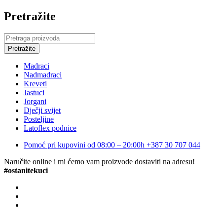
Pretražite
Madraci
Nadmadraci
Kreveti
Jastuci
Jorgani
Dječji svijet
Posteljine
Latoflex podnice
Pomoć pri kupovini od 08:00 – 20:00h
+387 30 707 044
Naručite online i mi ćemo vam proizvode dostaviti na adresu!
#ostanitekuci