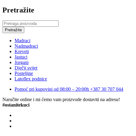
Pretražite
Madraci
Nadmadraci
Kreveti
Jastuci
Jorgani
Dječji svijet
Posteljine
Latoflex podnice
Pomoć pri kupovini od 08:00 – 20:00h
+387 30 707 044
Naručite online i mi ćemo vam proizvode dostaviti na adresu!
#ostanitekuci