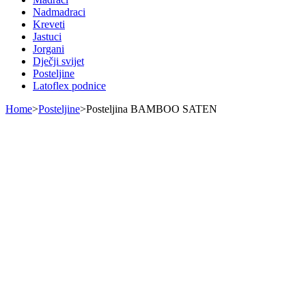
Nadmadraci
Kreveti
Jastuci
Jorgani
Dječji svijet
Posteljine
Latoflex podnice
Home
>
Posteljine
>
Posteljina BAMBOO SATEN