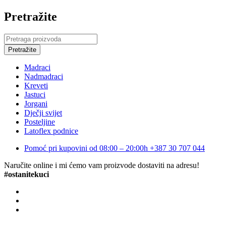
Pretražite
Madraci
Nadmadraci
Kreveti
Jastuci
Jorgani
Dječji svijet
Posteljine
Latoflex podnice
Pomoć pri kupovini od 08:00 – 20:00h
+387 30 707 044
Naručite online i mi ćemo vam proizvode dostaviti na adresu!
#ostanitekuci