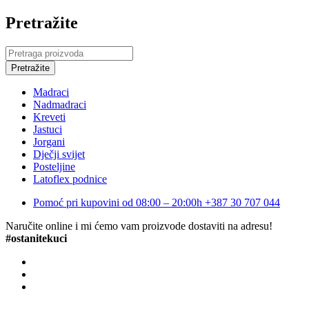
Pretražite
Madraci
Nadmadraci
Kreveti
Jastuci
Jorgani
Dječji svijet
Posteljine
Latoflex podnice
Pomoć pri kupovini od 08:00 – 20:00h
+387 30 707 044
Naručite online i mi ćemo vam proizvode dostaviti na adresu!
#ostanitekuci