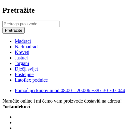
Pretražite
Madraci
Nadmadraci
Kreveti
Jastuci
Jorgani
Dječji svijet
Posteljine
Latoflex podnice
Pomoć pri kupovini od 08:00 – 20:00h
+387 30 707 044
Naručite online i mi ćemo vam proizvode dostaviti na adresu!
#ostanitekuci