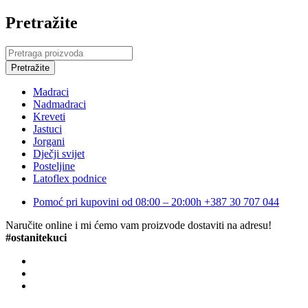
Pretražite
Madraci
Nadmadraci
Kreveti
Jastuci
Jorgani
Dječji svijet
Posteljine
Latoflex podnice
Pomoć pri kupovini od 08:00 – 20:00h
+387 30 707 044
Naručite online i mi ćemo vam proizvode dostaviti na adresu!
#ostanitekuci