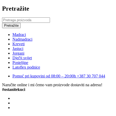
Pretražite
Madraci
Nadmadraci
Kreveti
Jastuci
Jorgani
Dječji svijet
Posteljine
Latoflex podnice
Pomoć pri kupovini od 08:00 – 20:00h
+387 30 707 044
Naručite online i mi ćemo vam proizvode dostaviti na adresu!
#ostanitekuci