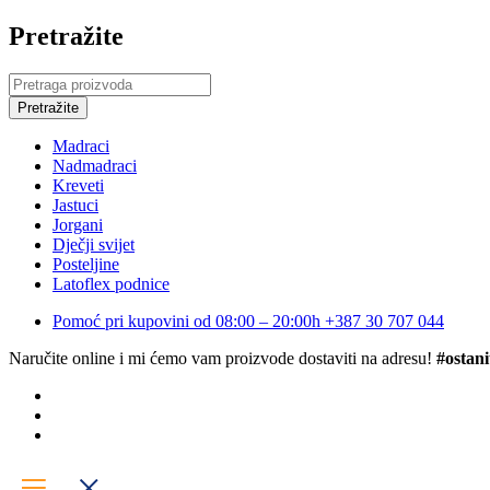
Pretražite
Madraci
Nadmadraci
Kreveti
Jastuci
Jorgani
Dječji svijet
Posteljine
Latoflex podnice
Pomoć pri kupovini od 08:00 – 20:00h
+387 30 707 044
Naručite online i mi ćemo vam proizvode dostaviti na adresu!
#ostani