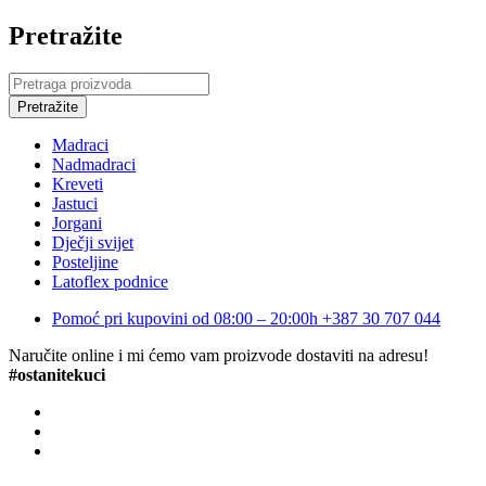
Pretražite
Madraci
Nadmadraci
Kreveti
Jastuci
Jorgani
Dječji svijet
Posteljine
Latoflex podnice
Pomoć pri kupovini od 08:00 – 20:00h
+387 30 707 044
Naručite online i mi ćemo vam proizvode dostaviti na adresu!
#ostanitekuci