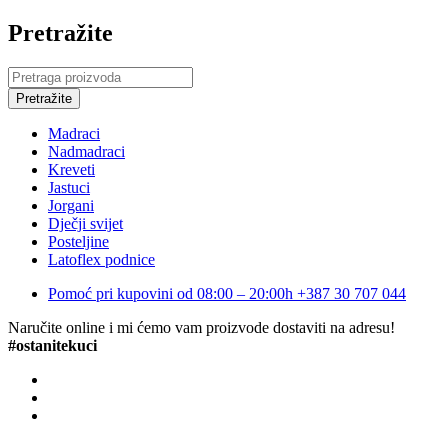
Pretražite
Madraci
Nadmadraci
Kreveti
Jastuci
Jorgani
Dječji svijet
Posteljine
Latoflex podnice
Pomoć pri kupovini od 08:00 – 20:00h
+387 30 707 044
Naručite online i mi ćemo vam proizvode dostaviti na adresu!
#ostanitekuci