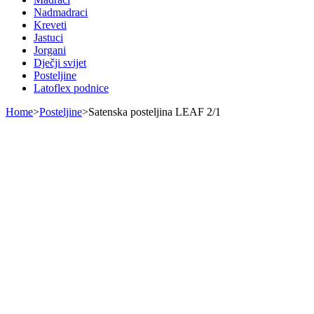
Nadmadraci
Kreveti
Jastuci
Jorgani
Dječji svijet
Posteljine
Latoflex podnice
Home
>
Posteljine
>
Satenska posteljina LEAF 2/1