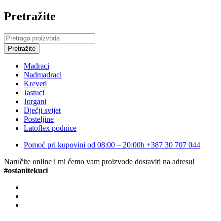
Pretražite
Madraci
Nadmadraci
Kreveti
Jastuci
Jorgani
Dječji svijet
Posteljine
Latoflex podnice
Pomoć pri kupovini od 08:00 – 20:00h
+387 30 707 044
Naručite online i mi ćemo vam proizvode dostaviti na adresu!
#ostanitekuci