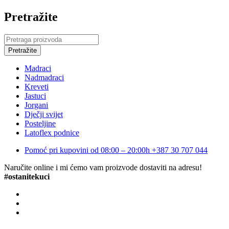
Pretražite
Madraci
Nadmadraci
Kreveti
Jastuci
Jorgani
Dječji svijet
Posteljine
Latoflex podnice
Pomoć pri kupovini od 08:00 – 20:00h
+387 30 707 044
Naručite online i mi ćemo vam proizvode dostaviti na adresu!
#ostanitekuci