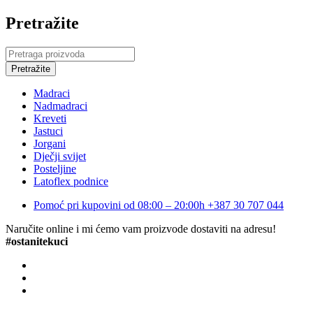
Pretražite
Madraci
Nadmadraci
Kreveti
Jastuci
Jorgani
Dječji svijet
Posteljine
Latoflex podnice
Pomoć pri kupovini od 08:00 – 20:00h
+387 30 707 044
Naručite online i mi ćemo vam proizvode dostaviti na adresu!
#ostanitekuci