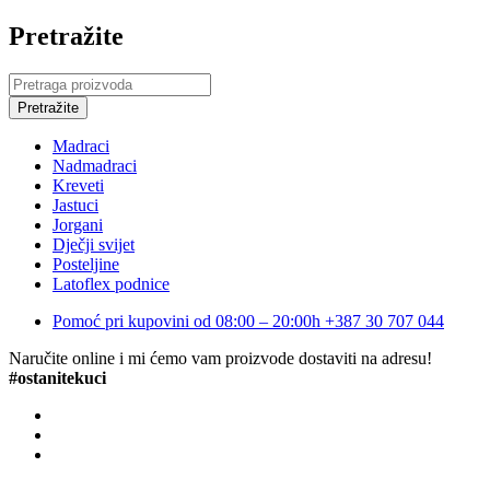
Pretražite
Madraci
Nadmadraci
Kreveti
Jastuci
Jorgani
Dječji svijet
Posteljine
Latoflex podnice
Pomoć pri kupovini od 08:00 – 20:00h
+387 30 707 044
Naručite online i mi ćemo vam proizvode dostaviti na adresu!
#ostanitekuci