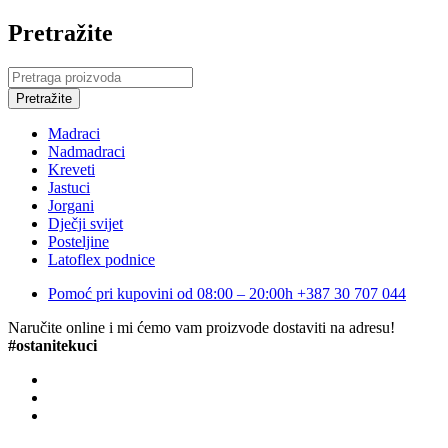
Pretražite
Madraci
Nadmadraci
Kreveti
Jastuci
Jorgani
Dječji svijet
Posteljine
Latoflex podnice
Pomoć pri kupovini od 08:00 – 20:00h
+387 30 707 044
Naručite online i mi ćemo vam proizvode dostaviti na adresu!
#ostanitekuci